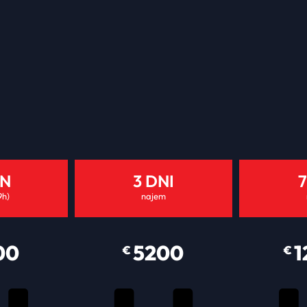
AN
3 DNI
7
9h)
najem
00
5200
1
€
€