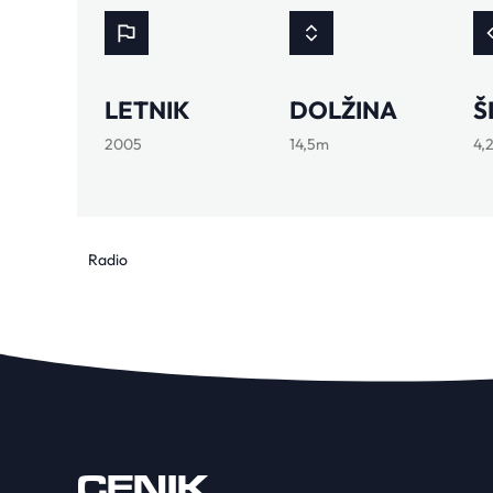
LETNIK
DOLŽINA
Š
2005
14,5m
4,
Radio
CENIK