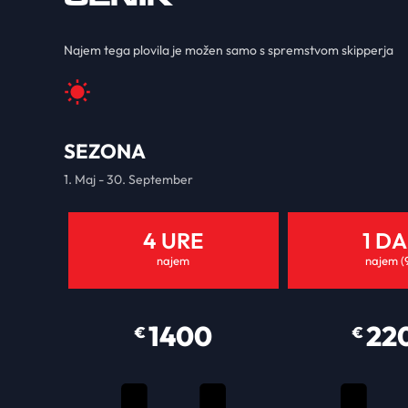
Najem tega plovila je možen samo s spremstvom skipperja
SEZONA
1. Maj - 30. September
4 URE
1 D
najem
najem (
1400
22
€
€