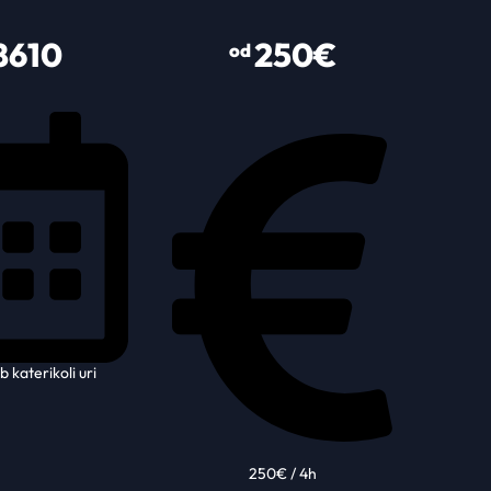
8610
250€
od
 katerikoli uri
250€ / 4h