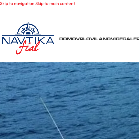
Skip to navigation
Skip to main content
fial.navtika@gmail.com
|
(+386) 40 226 116
DOMOV
PLOVILA
NOVICE
GALER