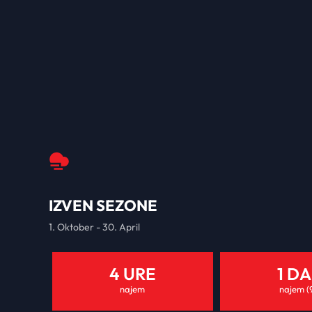
IZVEN SEZONE
1. Oktober - 30. April
4 URE
1 D
najem
najem (