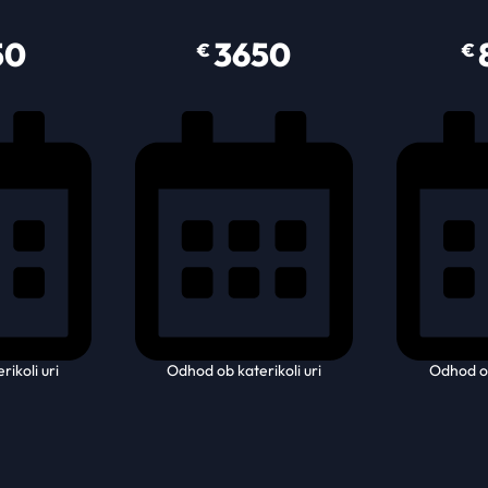
50
3650
€
€
ikoli uri
Odhod ob katerikoli uri
Odhod ob