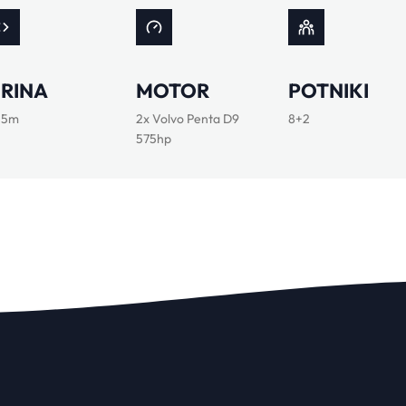
IRINA
MOTOR
POTNIKI
25m
2x Volvo Penta D9
8+2
575hp