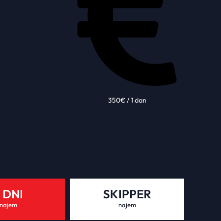
350€ / 1 dan
 DNI
SKIPPER
najem
najem