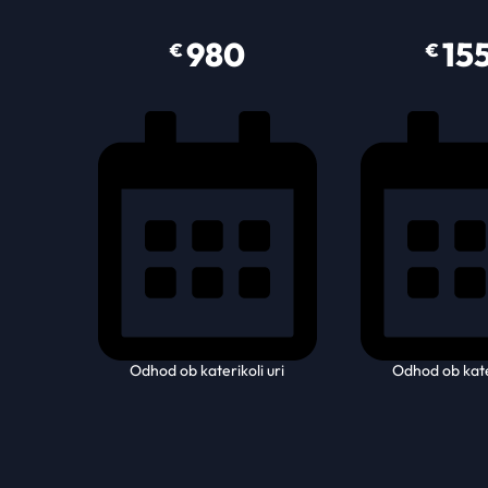
980
15
€
€
Odhod ob katerikoli uri
Odhod ob kater