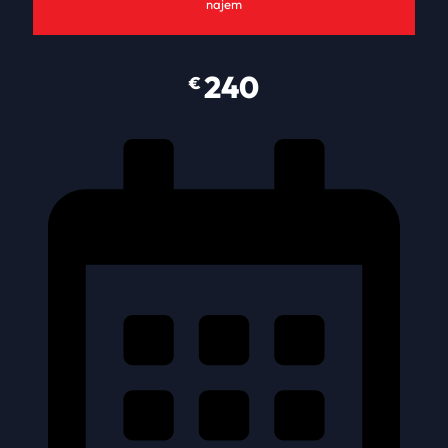
najem
240
€