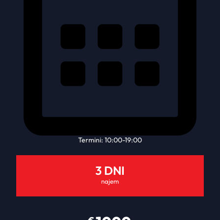
Termini: 10:00-19:00
3 DNI
najem
€