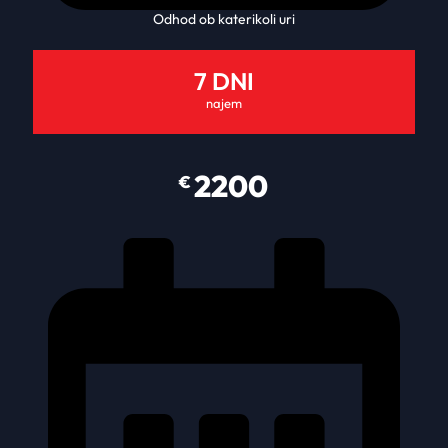
Odhod ob katerikoli uri
7 DNI
najem
2200
€