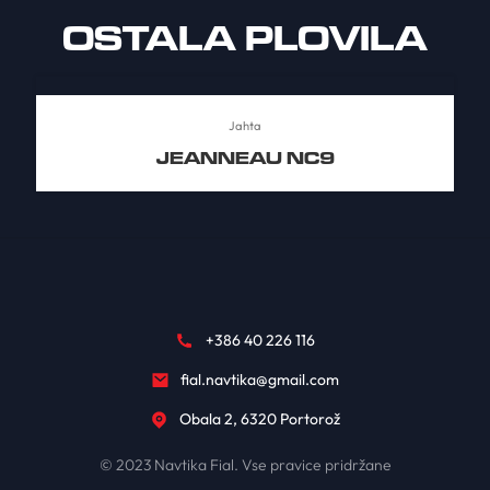
OSTALA PLOVILA
Jahta
JEANNEAU NC9
+386 40 226 116
fial.navtika@gmail.com
Obala 2, 6320 Portorož
© 2023 Navtika Fial. Vse pravice pridržane