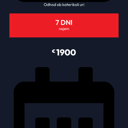
Odhod ob katerikoli uri
7 DNI
najem
1900
€