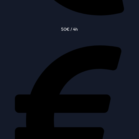
50€ / 4h