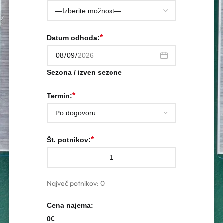
*
Datum odhoda:
Sezona / izven sezone
*
Termin:
*
Št. potnikov:
Največ potnikov:
0
Cena najema:
0€