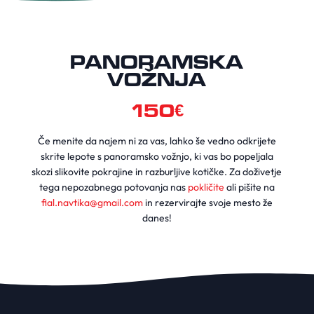
PANORAMSKA
VOŽNJA
150€
Če menite da najem ni za vas, lahko še vedno odkrijete
skrite lepote s panoramsko vožnjo, ki vas bo popeljala
skozi slikovite pokrajine in razburljive kotičke. Za doživetje
tega nepozabnega potovanja nas
pokličite
ali pišite na
fial.navtika@gmail.com
in rezervirajte svoje mesto že
danes!