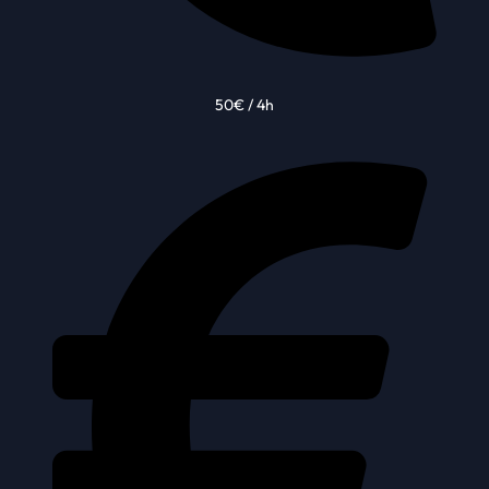
50€ / 4h