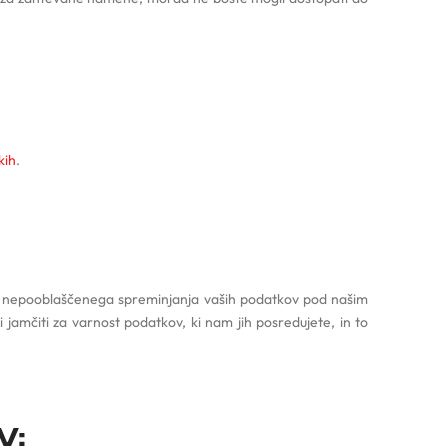
kih
.
i nepooblaščenega spreminjanja vaših podatkov pod našim
amčiti za varnost podatkov, ki nam jih posredujete, in to
V: