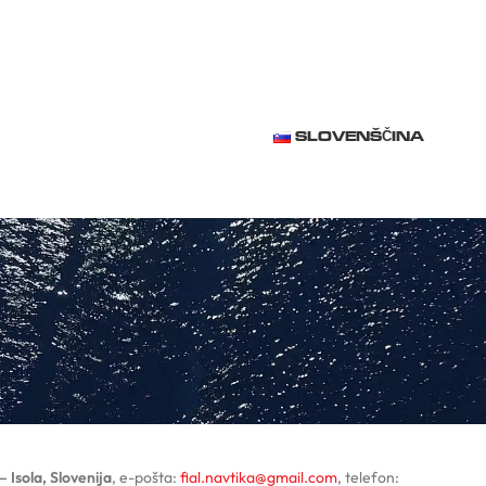
SLOVENŠČINA
Isola, Slovenija
, e-pošta:
fial.navtika@gmail.com
, telefon: