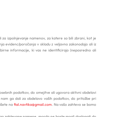
za izpolnjevanje namenov, za katere so bili zbrani, kot je
a evidenc/poročanja v skladu z veljavno zakonodajo ali iz
birne informacije, ki vas ne identificirajo (neposredno ali
 osebnih podatkov, do omejitve ali ugovora aktivni obdelavi
 nam ga dali za obdelavo vaših podatkov, do pritožbe pri
pišete na
fial.navtika@gmail.com
. Na vašo zahtevo se bomo
vo za zahtevane namene, morda ne boste mogli dostopati do