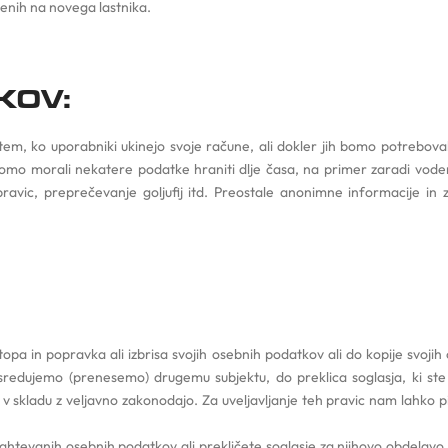
enih na novega lastnika.
KOV:
m, ko uporabniki ukinejo svoje račune, ali dokler jih bomo potrebovali 
mo morali nekatere podatke hraniti dlje časa, na primer zaradi vodenj
pravic, preprečevanje goljufij itd. Preostale anonimne informacije in z
a in popravka ali izbrisa svojih osebnih podatkov ali do kopije svojih
edujemo (prenesemo) drugemu subjektu, do preklica soglasja, ki ste
 v skladu z veljavno zakonodajo. Za uveljavljanje teh pravic nam lahko 
 zahtevanih osebnih podatkov ali prekličete soglasje za njihovo obdela