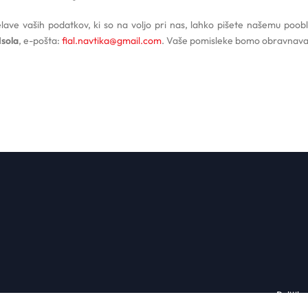
lave vaših podatkov, ki so na voljo pri nas, lahko pišete našemu poob
Isola
, e-pošta:
fial.navtika@gmail.com
. Vaše pomisleke bomo obravnavali
Politik