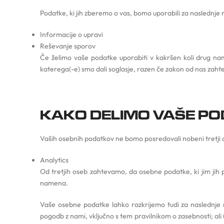
Podatke, ki jih zberemo o vas, bomo uporabili za naslednje
Informacije o upravi
Reševanje sporov
Če želimo vaše podatke uporabiti v kakršen koli drug na
katerega(-e) smo dali soglasje, razen če zakon od nas zaht
KAKO DELIMO VAŠE PO
Vaših osebnih podatkov ne bomo posredovali nobeni tretji o
Analytics
Od tretjih oseb zahtevamo, da osebne podatke, ki jim jih p
namena.
Vaše osebne podatke lahko razkrijemo tudi za naslednje na
pogodb z nami, vključno s tem pravilnikom o zasebnosti; ali 