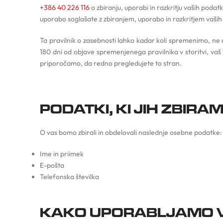
+386 40 226 116
o zbiranju, uporabi in razkritju vaših podat
uporabo soglašate z zbiranjem, uporabo in razkritjem vaših p
Ta pravilnik o zasebnosti lahko kadar koli spremenimo, ne d
180 dni od objave spremenjenega pravilnika v storitvi, vaš
priporočamo, da redno pregledujete to stran.
PODATKI, KI JIH ZBIRAM
O vas bomo zbirali in obdelovali naslednje osebne podatke:
Ime in priimek
E-pošta
Telefonska številka
KAKO UPORABLJAMO V