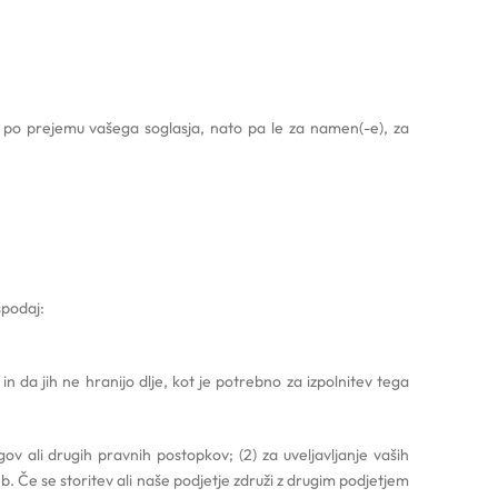
 po prejemu vašega soglasja, nato pa le za namen(-e), za
spodaj:
 da jih ne hranijo dlje, kot je potrebno za izpolnitev tega
v ali drugih pravnih postopkov; (2) za uveljavljanje vaših
b. Če se storitev ali naše podjetje združi z drugim podjetjem