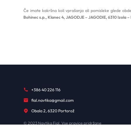
Če imate kakršna koli vprašanja ali pomisleke glede obde
Bohinec s.p., Klanec 4, JAGODJE – JAGODIE, 6310 Izola – 
+386 40 226 116
fial.navtika@gmail.com
Obala 2, 6320 Portorož
© 2023 Navtika Fial. Vse pravice pridržane