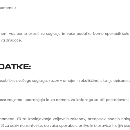
 namene.:
men, vas bomo prosili za soglasje in vaše podatke bomo uporabili šele
eva drugače.
DATKE:
sebi brez vašega soglasja, razen v omejenih okoliščinah, kot je opisano 
osredujemo, uporabljajo le za namen, za katerega so bili posredovani, in
mene: (1) za izpolnjevanje veljavnih zakonov, predpisov, sodnih nalogo
(3) za odziv na zahtevke, da vaša uporaba storitve krši pravice tretjih ose