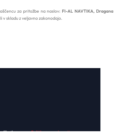
laščencu za pritožbe na naslov:
FI-AL NAVTIKA, Dragana
 v skladu z veljavno zakonodajo.
a piškotkov
Politika o zasebnosti