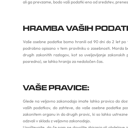
ali ga prevzame, bodo vaši podatki eno od sredstev, prenes
HRAMBA VAŠIH PODAT
Vaše osebne podatke bomo hranili od 90 dni do 2 let po te
podrobno opisano v tem pravilniku o zasebnosti. Morda bo
drugih zakonitih razlogov, kot so uveljavljanje zakonskih 
posredno), se lahko hranijo za nedoločen čas.
VAŠE PRAVICE:
Glede na veljavno zakonodajo imate lahko pravico do dostop
vaših podatkov, do zahteve, da vaše osebne podatke posr
zakonitem organu in do drugih pravic, ki so lahko ustrezne
odzvali v skladu z veljavno zakonodajo.
Upoštevajte, da če nam ne dovolite zbiranja ali obdelave