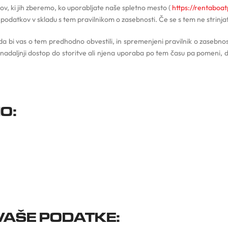
kov, ki jih zberemo, ko uporabljate naše spletno mesto (
https://rentaboa
odatkov v skladu s tem pravilnikom o zasebnosti. Če se s tem ne strinjate
a bi vas o tem predhodno obvestili, in spremenjeni pravilnik o zasebnosti
 nadaljnji dostop do storitve ali njena uporaba po tem času pa pomeni, d
O:
AŠE PODATKE: